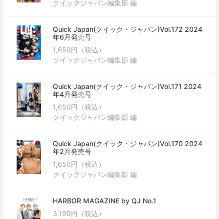
クイックジャパン編集部 編
Quick Japan(クイック・ジャパン)Vol.172 2024
年6月発売号
1,650円（税込）
クイックジャパン編集部 編
Quick Japan(クイック・ジャパン)Vol.171 2024
年4月発売号
1,650円（税込）
クイックジャパン編集部 編
Quick Japan(クイック・ジャパン)Vol.170 2024
年2月発売号
1,650円（税込）
クイックジャパン編集部 編
HARBOR MAGAZINE by QJ No.1
3,190円（税込）