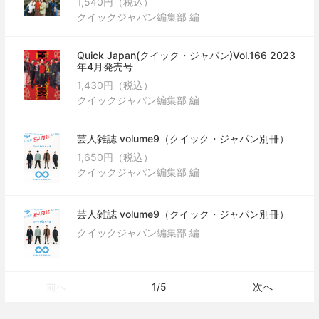
1,540円（税込）
クイックジャパン編集部 編
Quick Japan(クイック・ジャパン)Vol.166 2023
年4月発売号
1,430円（税込）
クイックジャパン編集部 編
芸人雑誌 volume9（クイック・ジャパン別冊）
1,650円（税込）
クイックジャパン編集部 編
芸人雑誌 volume9（クイック・ジャパン別冊）
クイックジャパン編集部 編
1/5
前へ
次へ