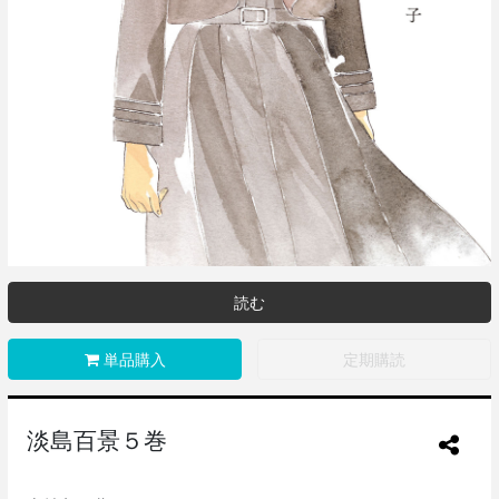
読む
単品購入
定期購読
淡島百景５巻