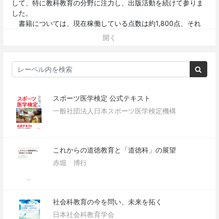
して、特に教科教育の分野に注力し、出版活動を続けて参りま
した。
書籍については、現在稼働している点数は約1,800点、それ
らに加え、教育全般にわたる新刊書を毎年100点前後発行致し
開く
ております。
月刊誌については、当時の文部（科学）省初等中等教育局小
学校課・幼稚園課編集のもと創刊した『初等教育資料』は、
1950（昭和25）年より、また日本理科教育学会が編集する
『理科の教育』と新算数教育研究会が編集する『新しい算数研
究』もそれぞれ1952（昭和27）年、1972（昭和47）年に創刊
スポーツ医学検定 公式テキスト
し、現在に至っております。
一般社団法人日本スポーツ医学検定機構
さらに2009（平成21）年4月からは、全日本特別支援教育連
盟が編集する機関誌『特別支援教育研究』が仲間に加わり、特
別支援教育の分野にも力を入れております。
これからも「がんばる先生を応援します！」をキャッチフレ
これからの道徳教育と「道徳科」の展望
ーズとし、教育現場の先生方に親しまれる書籍から学問追究の
赤堀 博行
一助となる学術書まで、広く教育分野に貢献する良書の出版に
全力を傾けて参ります。
Facebook
社会科教育の今を問い、未来を拓く
Twitter
日本社会科教育学会