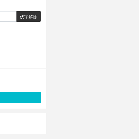
伏字解除
。