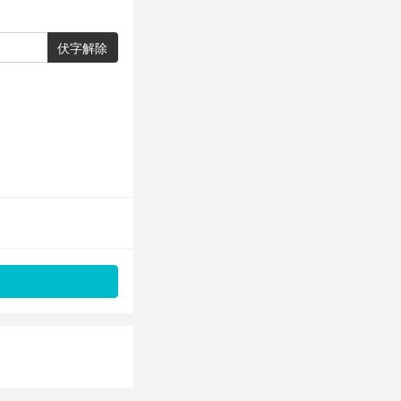
伏字解除
。