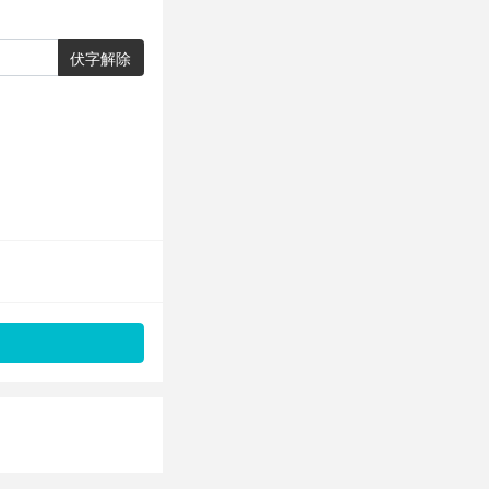
伏字解除
。