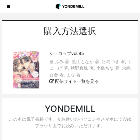
購入方法選択
ショコラブvol.85
篁 ふみ 著, 兎山もなか 著, 冴島つき 著, く
にしげ 著, 秋野真珠 著, 小島ちな 著, 永嶋
百合 著, よな 著
配信サイト一覧を見る
YONDEMILL
この本は電子書籍です。今お使いのパソコンやスマホにてWeb
ブラウザ上でお読みいただけます。