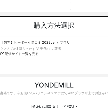
購入方法選択
【無料】ビーボーイ旬コミ 2022ver.ヒマワリ
ととふみ/外岡もったす/八千代ハル 著者
配信サイト一覧を見る
YONDEMILL
書籍です。今お使いのパソコンやスマホにてWebブラウザ上でお読み
単品を購入して読む