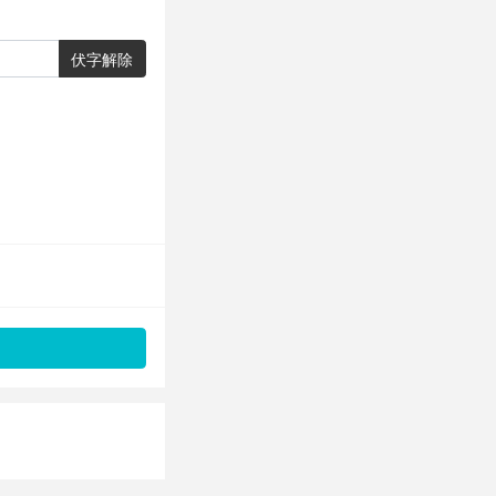
伏字解除
。