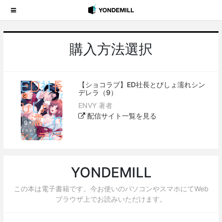
購入方法選択
【ショコラブ】ED社長とびしょ濡れシン
デレラ（9）
ENVY 著者
配信サイト一覧を見る
YONDEMILL
この本は電子書籍です。今お使いのパソコンやスマホにてWeb
ブラウザ上でお読みいただけます。