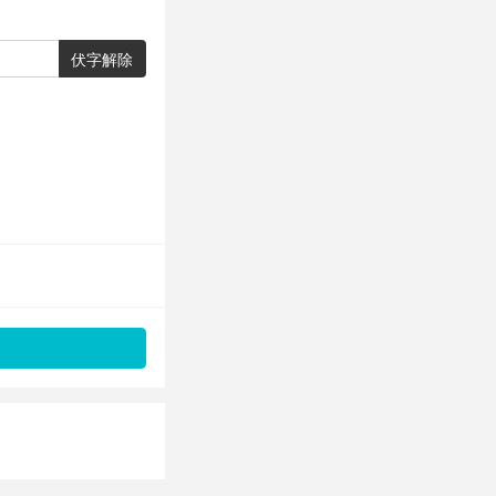
伏字解除
。