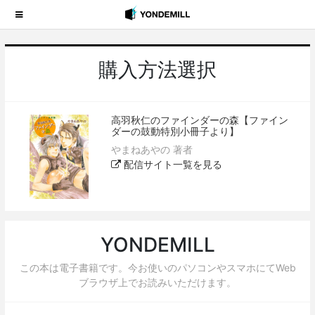
購入方法選択
高羽秋仁のファインダーの森【ファイン
ダーの鼓動特別小冊子より】
やまねあやの 著者
配信サイト一覧を見る
YONDEMILL
この本は電子書籍です。今お使いのパソコンやスマホにてWeb
ブラウザ上でお読みいただけます。