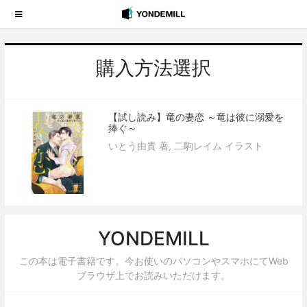
購入方法選択
【試し読み】竜の妻恋 ～竜は彼に溺愛を
捧ぐ～
いとう由貴 著, 二駒レイム イラスト
YONDEMILL
この本は電子書籍です。今お使いのパソコンやスマホにてWeb
ブラウザ上でお読みいただけます。