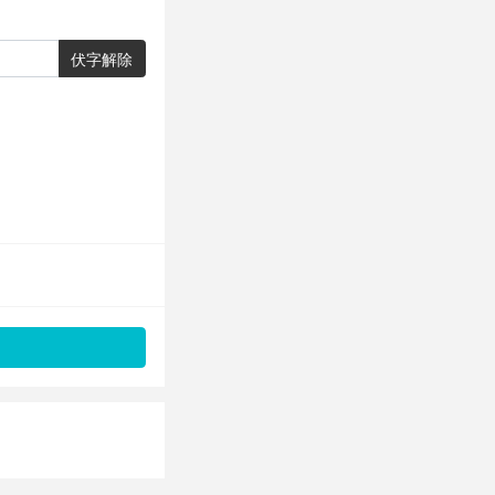
伏字解除
。