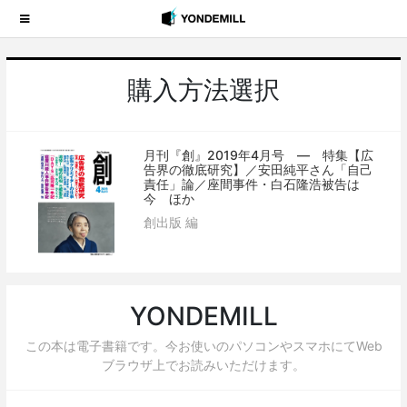
購入方法選択
月刊『創』2019年4月号 ― 特集【広
告界の徹底研究】／安田純平さん「自己
責任」論／座間事件・白石隆浩被告は
今 ほか
創出版 編
YONDEMILL
この本は電子書籍です。今お使いのパソコンやスマホにてWeb
ブラウザ上でお読みいただけます。