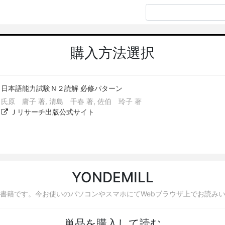
購入方法選択
日本語能力試験Ｎ２読解 必修パターン
氏原 庸子 著, 清島 千春 著, 佐伯 玲子 著
Ｊリサーチ出版公式サイト
YONDEMILL
書籍です。今お使いのパソコンやスマホにてWebブラウザ上でお読み
単品を購入して読む