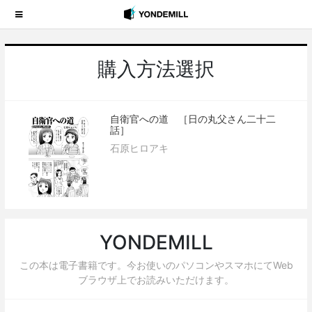
購入方法選択
自衛官への道 ［日の丸父さん二十二
話］
石原ヒロアキ
YONDEMILL
この本は電子書籍です。今お使いのパソコンやスマホにてWeb
ブラウザ上でお読みいただけます。