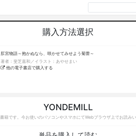
購入方法選択
肛宮物語～抱かぬなら、咲かせてみせよう菊蕾～
著者：斐芝嘉和／イラスト：あやせまい
他の電子書店で購入する
YONDEMILL
書籍です。今お使いのパソコンやスマホにてWebブラウザ上でお読み
単品を購入して読む