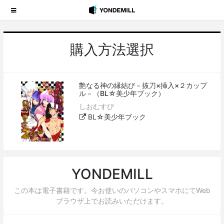
購入方法選択
艶なる神の縁結び－抜刀×挿入×２カップ
ル－（BL☆美少年ブック）
しおむすび
BL☆美少年ブック
YONDEMILL
この本は電子書籍です。今お使いのパソコンやスマホにてWeb
ブラウザ上でお読みいただけます。