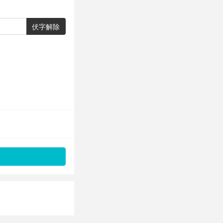
伏字解除
。