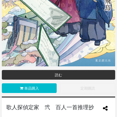
読む
単品購入
定期購読
歌人探偵定家 弐 百人一首推理抄