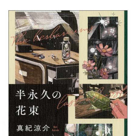
メニュー
書誌情報
この作品の書誌情報を表示します。
目次・しおり・メモ
目次・しおり・メモを一覧で表示します。
本文検索
本文内から文字を検索します。
自動ページ送り
一定時間経つ毎に自動でページを送ります。
リーダー設定
文字サイズ、エフェクトの変更などを行います。