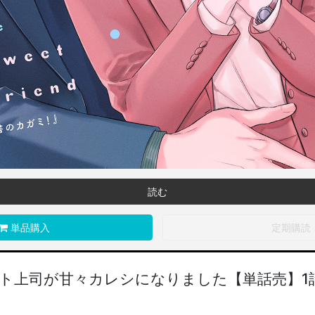
読む
単品購入
定期購読
ト上司が甘々カレシになりました【単話売】1