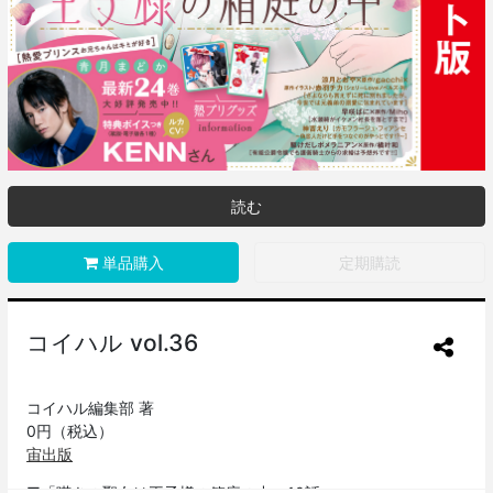
読む
単品購入
定期購読
コイハル vol.36
コイハル編集部 著
0円（税込）
宙出版
■「嘆きの聖女は王子様の箱庭の中」10話