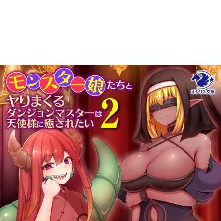
メニュー
書誌情報
この作品の書誌情報を表示します。
目次・しおり・メモ
目次・しおり・メモを一覧で表示します。
本文検索
本文内から文字を検索します。
自動ページ送り
一定時間経つ毎に自動でページを送ります。
リーダー設定
文字サイズ、エフェクトの変更などを行います。