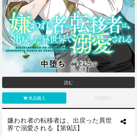
読む
単品購入
定期購読
嫌われ者の転移者は、出戻った異世
界で溺愛される【第9話】