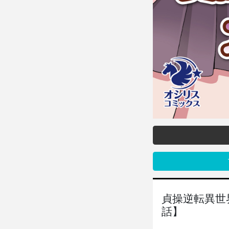
貞操逆転異世
話】