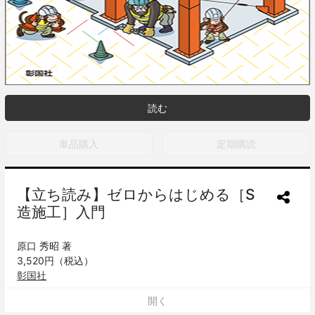
読む
単品購入
定期購読
【立ち読み】ゼロからはじめる［S
造施工］入門
原口 秀昭 著
3,520円（税込）
彰国社
S造は、木造、RC造とならび代表的な構造である。鋼材は、RC
開く
造の鉄筋や、木造の接合部にも使用されている。S造は、部材