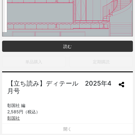
読む
単品購入
定期購読
【立ち読み】ディテール 2025年4
月号
彰国社 編
2,585円（税込）
彰国社
■特集
開く
マルチパーパス∩ミクストユース ビル