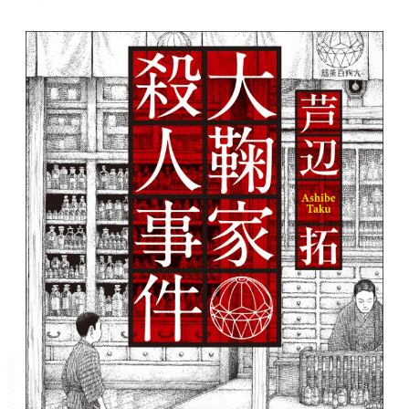
メニュー
書誌情報
この作品の書誌情報を表示します。
目次・しおり・メモ
目次・しおり・メモを一覧で表示します。
本文検索
本文内から文字を検索します。
自動ページ送り
一定時間経つ毎に自動でページを送ります。
リーダー設定
文字サイズ、エフェクトの変更などを行います。