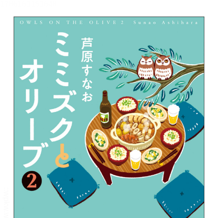
メニュー
書誌情報
この作品の書誌情報を表示します。
目次・しおり・メモ
目次・しおり・メモを一覧で表示します。
本文検索
本文内から文字を検索します。
自動ページ送り
一定時間経つ毎に自動でページを送ります。
リーダー設定
文字サイズ、エフェクトの変更などを行います。