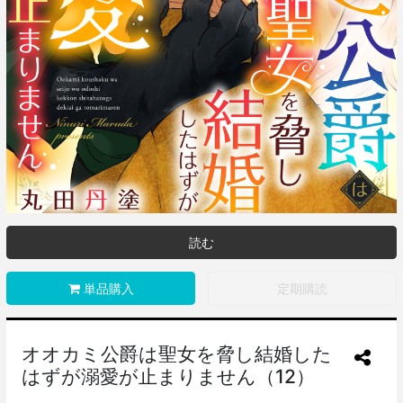
読む
単品購入
定期購読
オオカミ公爵は聖女を脅し結婚した
はずが溺愛が止まりません（12）