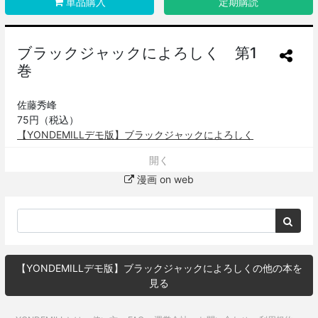
単品購入
定期購読
ブラックジャックによろしく 第1
巻
佐藤秀峰
75円（税込）
【YONDEMILLデモ版】ブラックジャックによろしく
二次利用フリー化されている、佐藤秀峰先生の著作『ブラック
開く
ジャックによろしく』をYONDEMILLを体験していただくため
漫画 on web
に使わせていただいています。
【公式サイト：漫画 on web：http://mangaonweb.com】
【YONDEMILLデモ版】ブラックジャックによろしくの他の本を
見る