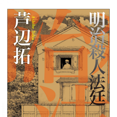
メニュー
書誌情報
この作品の書誌情報を表示します。
目次・しおり・メモ
目次・しおり・メモを一覧で表示します。
本文検索
本文内から文字を検索します。
自動ページ送り
一定時間経つ毎に自動でページを送ります。
リーダー設定
文字サイズ、エフェクトの変更などを行います。