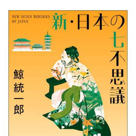
メニュー
書誌情報
この作品の書誌情報を表示します。
目次・しおり・メモ
目次・しおり・メモを一覧で表示します。
本文検索
本文内から文字を検索します。
自動ページ送り
一定時間経つ毎に自動でページを送ります。
リーダー設定
文字サイズ、エフェクトの変更などを行います。