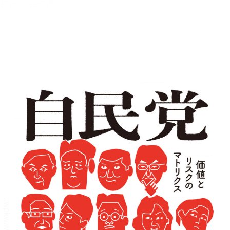
メニュー
書誌情報
この作品の書誌情報を表示します。
目次・しおり・メモ
目次・しおり・メモを一覧で表示します。
本文検索
本文内から文字を検索します。
自動ページ送り
一定時間経つ毎に自動でページを送ります。
リーダー設定
文字サイズ、エフェクトの変更などを行います。