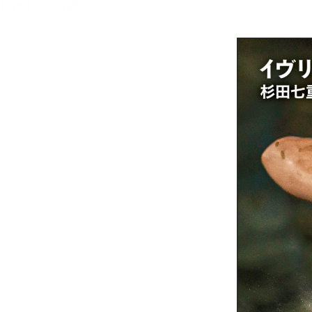
メニュー
書誌情報
この作品の書誌情報を表示します。
目次・しおり・メモ
目次・しおり・メモを一覧で表示します。
本文検索
本文内から文字を検索します。
自動ページ送り
一定時間経つ毎に自動でページを送ります。
リーダー設定
文字サイズ、エフェクトの変更などを行います。