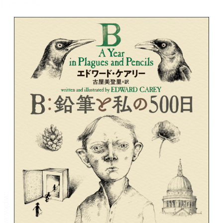
メニュー
書誌情報
この作品の書誌情報を表示します。
目次・しおり・メモ
目次・しおり・メモを一覧で表示します。
本文検索
本文内から文字を検索します。
自動ページ送り
一定時間経つ毎に自動でページを送ります。
リーダー設定
文字サイズ、エフェクトの変更などを行います。