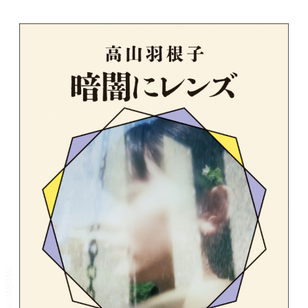
メニュー
書誌情報
この作品の書誌情報を表示します。
目次・しおり・メモ
目次・しおり・メモを一覧で表示します。
本文検索
本文内から文字を検索します。
自動ページ送り
一定時間経つ毎に自動でページを送ります。
リーダー設定
文字サイズ、エフェクトの変更などを行います。