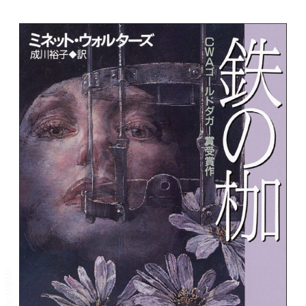
メニュー
書誌情報
この作品の書誌情報を表示します。
目次・しおり・メモ
目次・しおり・メモを一覧で表示します。
本文検索
本文内から文字を検索します。
自動ページ送り
一定時間経つ毎に自動でページを送ります。
リーダー設定
文字サイズ、エフェクトの変更などを行います。