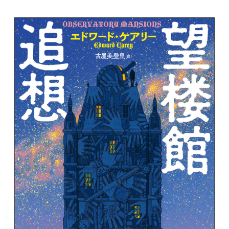
メニュー
書誌情報
この作品の書誌情報を表示します。
目次・しおり・メモ
目次・しおり・メモを一覧で表示します。
本文検索
本文内から文字を検索します。
自動ページ送り
一定時間経つ毎に自動でページを送ります。
リーダー設定
文字サイズ、エフェクトの変更などを行います。