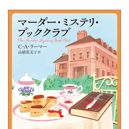
メニュー
書誌情報
この作品の書誌情報を表示します。
目次・しおり・メモ
目次・しおり・メモを一覧で表示します。
本文検索
本文内から文字を検索します。
自動ページ送り
一定時間経つ毎に自動でページを送ります。
リーダー設定
文字サイズ、エフェクトの変更などを行います。