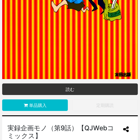
読む
単品購入
定期購読
実録企画モノ（第9話）【QJWebコ
ミックス】