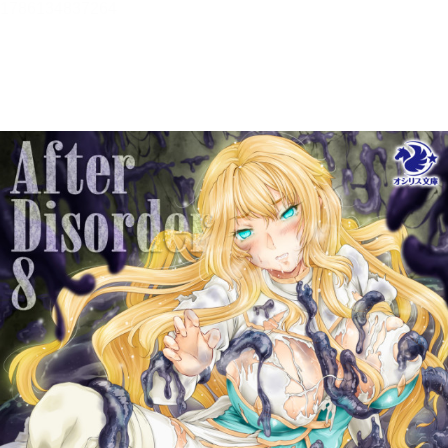
メニュー
書誌情報
この作品の書誌情報を表示します。
目次・しおり・メモ
目次・しおり・メモを一覧で表示します。
本文検索
本文内から文字を検索します。
自動ページ送り
一定時間経つ毎に自動でページを送ります。
リーダー設定
文字サイズ、エフェクトの変更などを行います。