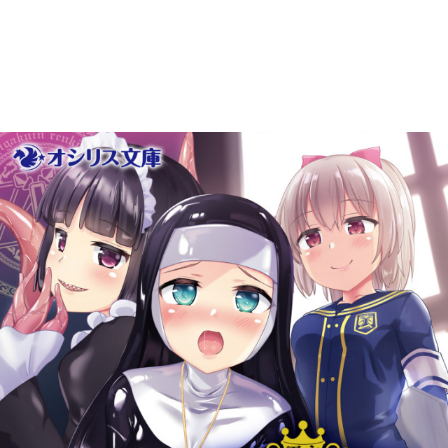
メニュー
書誌情報
この作品の書誌情報を表示します。
目次・しおり・メモ
目次・しおり・メモを一覧で表示します。
本文検索
本文内から文字を検索します。
自動ページ送り
一定時間経つ毎に自動でページを送ります。
リーダー設定
文字サイズ、エフェクトの変更などを行います。