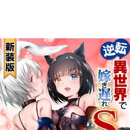
メニュー
書誌情報
この作品の書誌情報を表示します。
目次・しおり・メモ
目次・しおり・メモを一覧で表示します。
本文検索
本文内から文字を検索します。
自動ページ送り
一定時間経つ毎に自動でページを送ります。
リーダー設定
文字サイズ、エフェクトの変更などを行います。