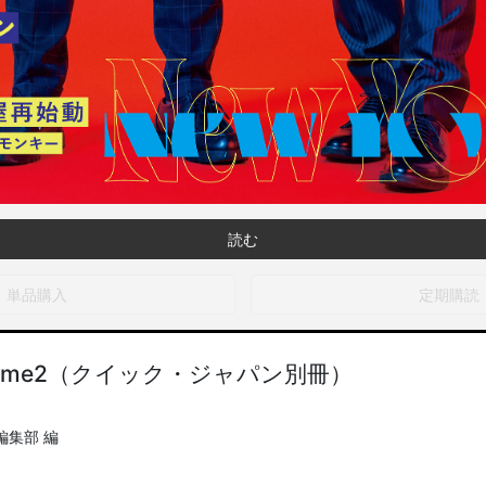
読む
単品購入
定期購読
lume2（クイック・ジャパン別冊）
編集部 編