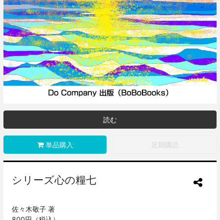
読む
単品購入
定期購読
シリーズ心の糧七
佐々木敬子 著
800円（税込）