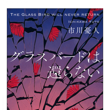
メニュー
書誌情報
この作品の書誌情報を表示します。
目次・しおり・メモ
目次・しおり・メモを一覧で表示します。
本文検索
本文内から文字を検索します。
自動ページ送り
一定時間経つ毎に自動でページを送ります。
リーダー設定
文字サイズ、エフェクトの変更などを行います。