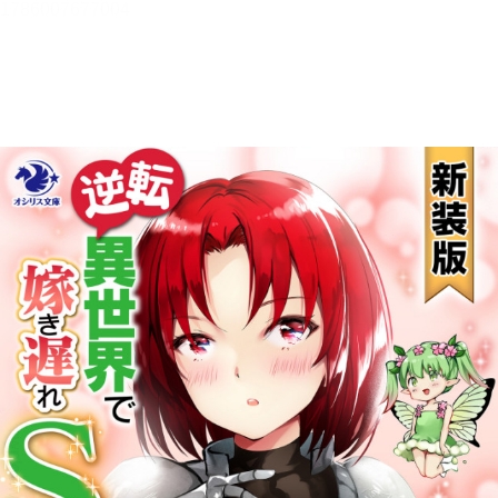
メニュー
書誌情報
この作品の書誌情報を表示します。
目次・しおり・メモ
目次・しおり・メモを一覧で表示します。
本文検索
本文内から文字を検索します。
自動ページ送り
一定時間経つ毎に自動でページを送ります。
リーダー設定
文字サイズ、エフェクトの変更などを行います。